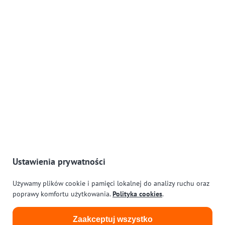
Konsultant ds. Jakości i Bezpieczeństwa Żywności, Audytor
Wiodący. FSSC, BRC, IFS, ISO 9001, ISO 14001, GFSI, MSC,
ASC, ECO, Rozwój i Szkolenia
Strony
O Mnie
Usługi
Ochrona Danych i RODO
Polityka Cookies
Kontakt
Ustawienia prywatności
Lokalizacja i kontakt
Używamy plików cookie i pamięci lokalnej do analizy ruchu oraz
poprawy komfortu użytkowania.
Polityka cookies
.
Emilia Wardach AB
Guldgubbegatan 2K
Zaakceptuj wszystko