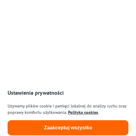
Konsultant ds. Jakości i Bezpieczeństwa Żywności, Audytor
Wiodący. FSSC, BRC, IFS, ISO 9001, ISO 14001, GFSI, MSC,
ASC, ECO, Rozwój i Szkolenia
Strony
O Mnie
Usługi
Ochrona Danych i RODO
Polityka Cookies
Kontakt
Ustawienia prywatności
Lokalizacja i kontakt
Używamy plików cookie i pamięci lokalnej do analizy ruchu oraz
poprawy komfortu użytkowania.
Polityka cookies
.
Emilia Wardach AB
Guldgubbegatan 2K
Zaakceptuj wszystko
43433 Kungsbacka